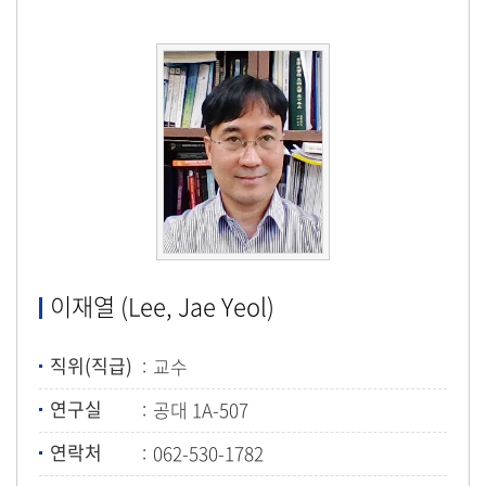
이재열 (Lee, Jae Yeol)
직위(직급)
교수
연구실
공대 1A-507
연락처
062-530-1782