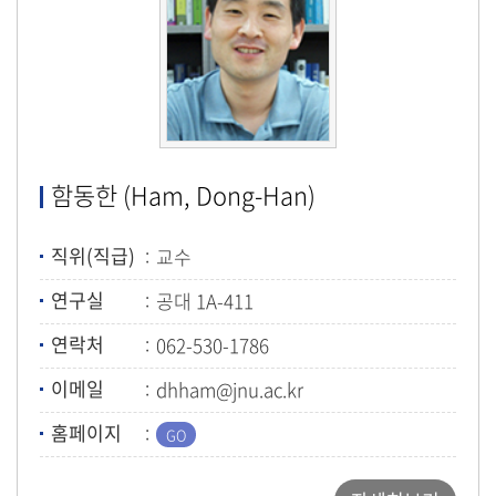
함동한 (Ham, Dong-Han)
직위(직급)
교수
연구실
공대 1A-411
연락처
062-530-1786
이메일
dhham@jnu.ac.kr
홈페이지