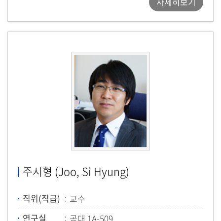
자세히보기
주시형 (Joo, Si Hyung)
직위(직급)
교수
연구실
공대 1A-509