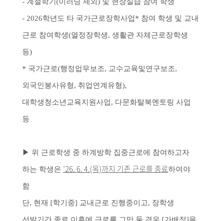
- 계절학기(이러닝 제외) 및 현장실습 참여 학생
- 2026학년도 타 국가근로장학사업* 참여 학생 및 교내
근로 참여학생(열정장학생, 생활관 자체근로장학생
등)
* 국가근로(행정업무보조, 교수교육및연구보조,
외국인봉사유형, 취업연계유형),
대학생청소년교육지원사업, 다문화탈북멘토링 사업
등
▶ 위 근로학생 중 하계방학 집중근로에 참여하고자
'26. 6. 4.(목)까지 기존 근로를 종료
하는 학생은
하여야
함
단, 현재 [학기중] 교내근로 진행중이고, 장학생
선발기간 종료 이후에 근로를 그만 둘 경우 [가배정]을