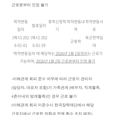
근로분부터 인정 불가
학적변동
휴학신청학
학적변동내
학적변동사
발효일자
일자
기
역
유
(예시) 202
(예시) 202
육군현역입
군휴학
6-01-01
6-01-29
대
‘학적변동일자’에 해당하는
2026
년
1
월
1
일까지
는 근로가
가능하며,
2026년 1월 2일 근로분부터 인정 불가
-
이해관계 회피 준수 의무에 따라 근로지 관리자
(담당자, 대표자 포함)가 가족관계 (배우자, 직계혈족,
4촌이내의 방계혈족)인 경우 근로 불가
(이해관계 회피 미준수시 한국장학재단에서 해당
근로지에서 근로한 장학금 전액 환수 조치 예정)