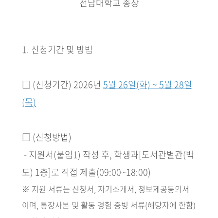
전남대학교 총장
1.
신청기간 및 방법
□
(
신청기간
) 2026
년
5
월 26일
(화)
~ 5
월
28
일
(목)
□
(
신청방법
)
­ -
지원서
(
붙임
1)
작성 후
,
학생과
[
도서관별관
(
백
도
) 1
층
]
로 직접 제출
(09:00~18:00)
※
지원 서류는 신청서
,
자기소개서
,
정보제공동의서
이며
,
통장사본 및 활동 경험 증빙 서류
(
해당자에 한함
)