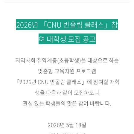
2026년 「CNU 반올림 클래스」참
여 대학생 모집 공고
지역사회 취약계층
(
초등학생
)
을 대상으로 하는
맞춤형 교육지원 프로그램
「
2026
년
CNU
반올림 클래스
」
에 참여할 재학
생을 다음과 같이 모집하오니
관심 있는 학생들의 많은 참여 바랍니다
.
2026
년
5
월
18
일