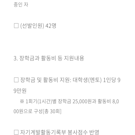
중인 자
□
(
선발인원
) 42
명
3.
장학금과 활동비 등 지원내용
□
장학금 및 활동비 지원
:
대학생
(
멘토
) 1
인당
9
9
만원
※
1
회기
(1
시간
)
별 장학금
25,000
원과 활동비
8,0
00
원으로 구성
[
총
30
회
]
□
자기계발활동기록부 봉사점수 반영