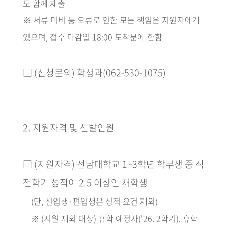
도 함께 제출
※
서류 미비 등 오류로 인한 모든 책임은 지원자에게
있으며
,
접수 마감일
18:00
도착분에 한함
□
(
신청문의
)
학생과
(062-530-1075)
2.
지원자격 및 선발인원
□
(
지원자격
)
전남대학교
1~3
학년 학부생 중 직
전학기 성적이
2.5
이상인 재학생
(
단
,
신입생
·
편입생은 성적 요건 제외
)
※
(
지원 제외 대상
)
휴학 예정자
('26. 2
학기
),
휴학