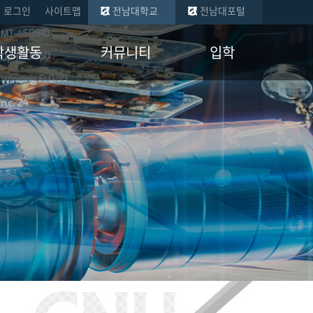
로그인
사이트맵
전남대학교
전남대포털
학생활동
커뮤니티
입학
현황
공지사항
학부
금 수혜현황
학과 뉴스
일반대학원
교류 현황
자유게시판
산업대학원
증 멘토
자료실
회
임