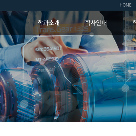
HOME
학과소개
학사안내
학과소개
교육과정
취업
인사말
졸업요건
장학
연혁
장학제도
국제
교수진
학사일정
자격
오시는길
학생
소모