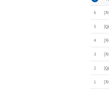
[
6
[Q
5
[
4
[
3
[Q
2
[
1