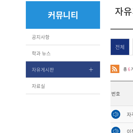
자유
커뮤니티
공지사항
전체
학과 뉴스
자유게시판
총
6
자료실
번호
자주
이