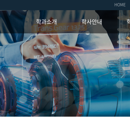
HOME
학과소개
학사안내
학과소개
교육과정
취업
인사말
졸업요건
장학
연혁
장학제도
국제
교수진
학사일정
자격
오시는길
학생
소모