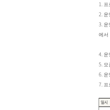
1.
프
2.
운
3.
운
에서
통해
4.
운
5.
모
6.
운
7.
프
일시