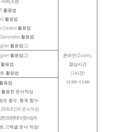
I
서비스란
PT
활용법
tn)
활용법
e Creator
활용법
e Generator
활용법
igner
(1)
활용법
igner
(2)
(Zoom),
활용법
온라인
a
활용법
점심시간
(1
)
트 활용법
시간
12:00~13:00
 활용법
 활용한 문서작성
,
참조 함수
통계 함수
1(
파워포인트 문서 작성
)
양한 프레젠테이션 문서 설계
2(
)
젝트
엑셀 문서 작성