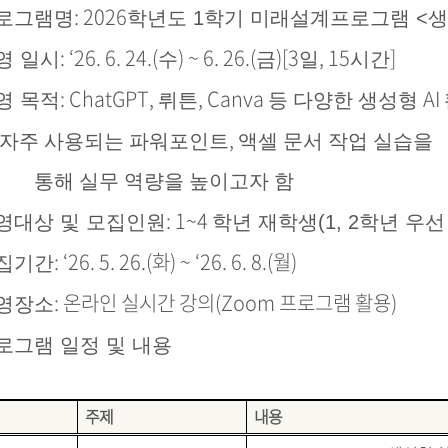
: 2026
로그램명
학년도 1학기 미래설계프로그램 <생성
: ‘26. 6. 24.(
) ~ 6. 26.(
)[3
, 15
]
영 일시
수
금
일
시간
:
ChatGPT,
, Canva
AI
영 목적
뤼튼
등 다양한 생성형
,
 자주 사용되는 파워포인트
액셀 문서 작업 실습을
 실무 역량을 높이고자 함
: 1~4
영대상 및 모집인원
학년 재학생(1, 2학년 우선
: ‘26. 5. 26.(화
) ~ ‘26. 6. 8.(월
)
집기간
: 온라인 실시간 강의(Zoom 프로그램 활용)
영장소
로그램 일정 및 내용
주제
내용