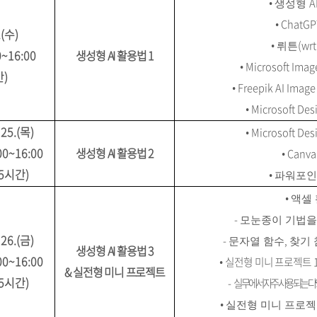
•
A
생성형
•
ChatG
(
수
)
•
(wr
뤼튼
0~16:00
생성형
AI
활용법
1
•
Microsoft Imag
간
)
•
Freepik AI Imag
•
Microsoft Des
 25.(
목
)
•
Microsoft Des
00~16:00
생성형
AI
활용법
2
•
Canv
5
시간
)
•
파워포인
•
액셀
-
모눈종이 기법을
 26.(
금
)
-
,
문자열 함수
찾기 
생성형
AI
활용법
3
00~16:00
•
실전형 미니 프로젝트
&
실전형 미니 프로젝트
5
시간
)
-
실무에서 자주 사용되는 다
•
실전형 미니 프로