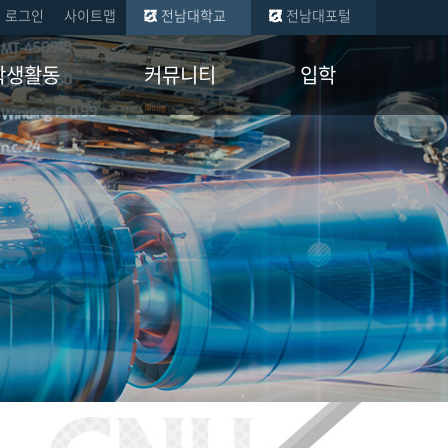
로그인
사이트맵
전남대학교
전남대포털
학생활동
커뮤니티
입학
현황
공지사항
학부
금 수혜현황
학과 뉴스
일반대학원
교류 현황
자유게시판
산업대학원
증 멘토
자료실
회
임