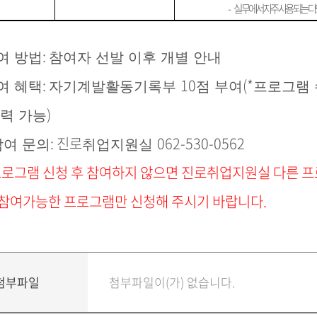
-
실무에서 자주 사용되는 다
:
여 방법
참여자 선발 이후 개별 안내
:
10
(*
여 혜택
자기계발활동기록부
점 부여
프로그램
)
출력 가능
: 진로
062-530-0562
참여 문의
취업지원실
로그램 신청 후 참여하지 않으면 진로취업지원실 다른 
참여가능한 프로그램만 신청해 주시기 바랍니다
.
첨부파일
첨부파일이(가) 없습니다.