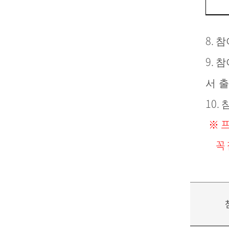
8.
참
9.
참
서 
10.
※
프
꼭 