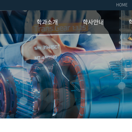
HOME
학과소개
학사안내
학과소개
교육과정
취업
인사말
졸업요건
장학
연혁
장학제도
국제
교수진
학사일정
자격
오시는길
학생
소모