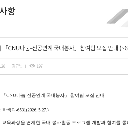
사항
] 「CNU나눔-전공연계 국내봉사」참여팀 모집 안내 (~6/
.28
김규빈
197
년
「
CNU
나눔
-
전공연계 국내봉사
」
참여팀 모집 안내
련
:
학생과
-6531(2026. 5.27.)
 교육과정을 연계한 국내 봉사활동 프로그램 개발과 참여를 통