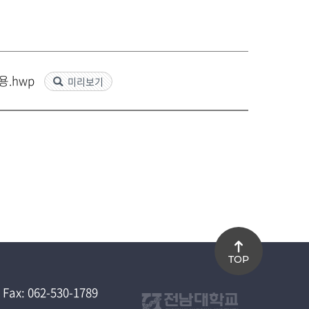
용.hwp
미리보기
TOP
x: 062-530-1789