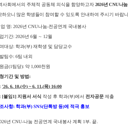
역사회에서의 주체적 공동체 의식을 함양하고자
2026
년
CNU
나눔
모하오니 많은 학생들이
참여할 수 있도록 안내하여 주시기 바랍
 업 명
: 2026
년
CNU
나눔
-
전공연계 국내봉사
업기간
: 2026
년
6
월
∼
12
월
여대상
:
학과
(
부
)
재학생 및 담당교수
발팀수
: 6
팀 내외
원금
(1
팀당
):
약
1,000
천원
청기간 및 방법
:
:
'26. 6. 10.(
수
) ~ 6. 11.(
목
) 16:00
:
[
붙임
1]
지원서 서식
작성 후 학과
(
부
)
에서
전자공문
제출
조사항
:
학과
(
부
) SNS(
단톡방 등
)
에 적극 홍보
026
년
CNU-
나눔 전공연계 국내봉사 계획
1
부
.
끝
.