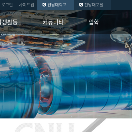
로그인
사이트맵
전남대학교
전남대포털
학생활동
커뮤니티
입학
현황
공지사항
학부
금 수혜현황
학과 뉴스
일반대학원
교류 현황
자유게시판
산업대학원
증 멘토
자료실
회
임