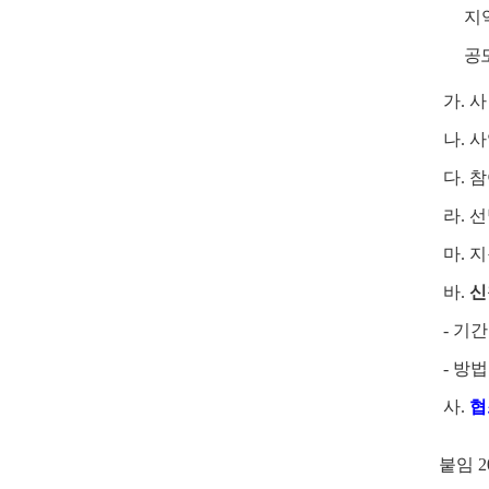
지
공
가
.
사
나
.
사
다
.
참
라
.
선
마
.
지
바
.
신
-
기간
-
방법
사
.
협
붙임
2