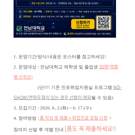
1. 운영기간/방식/내용은 포스터를 참고하세요!
30명
(역할
2. 운영대상 : 전남대학교 재학생 및 졸업생
별 선착순)
NO-
(단!!!! 기존 진로취업지원실 프로그램
SHOW/연락두절이 있는 경우 선발이 제외
될 수 있음)
3. 모집기간 : 2026. 6
.
2.(화) ~ 6. 17.(수)
폼 작성 후 제출 > 취업진로 포털 신청
4. 참여방법 :
>
[폼도 꼭 제출하세요!!
참여자 선발 후 개별 안내