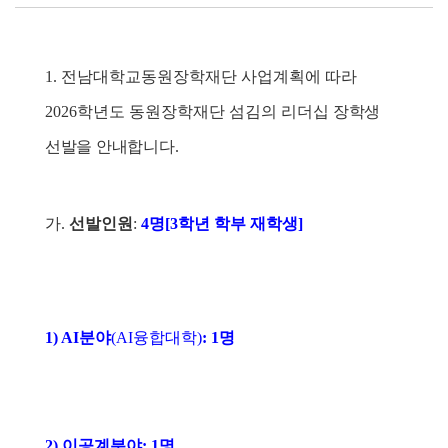
1.
전남대학교동원장학재단 사업계획에 따라
2026
학년도 동원장학재단 섬김의 리더십
장학생
선발을 안내합니다.
가
.
선발인원
:
4
명
[3
학년 학부 재학생
]
1) AI
분야
(AI
융합대학
)
: 1
명
2)
이공계분야
: 1
명