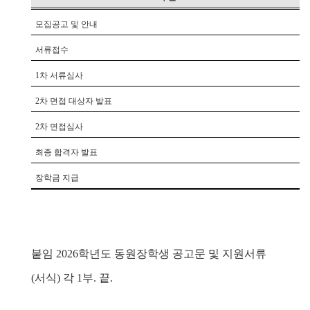
모집공고 및 안내
서류접수
1
차 서류심사
2
차 면접 대상자 발표
2
차 면접심사
최종 합격자 발표
장학금 지급
붙임
2026
학년도 동원장학생 공고문 및 지원서류
(
서식
)
각
1
부
.
끝
.