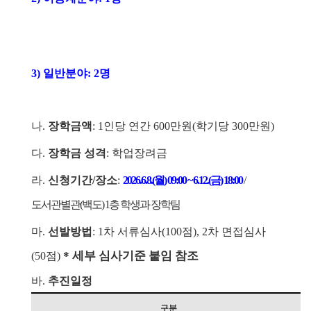
3)
일반분야
: 2
명
나
.
장학금액
: 1
인당 연간
600
만원
(
학기당
300
만원
)
다
.
장학금 성격
:
학업장려금
라
.
신청기간
/
장소
:
2026.
6.
8.(
월
) 09:00 ~ 6.
12.(
금
) 18:00
/
도서관별관
(
백도
) 1
층 학생과 장학팀
마
.
선발방법
: 1
차 서류심사
(100
점
), 2
차 면접심사
*
세부 심사기준 붙임 참조
(50
점
)
바
.
추진일정
구분