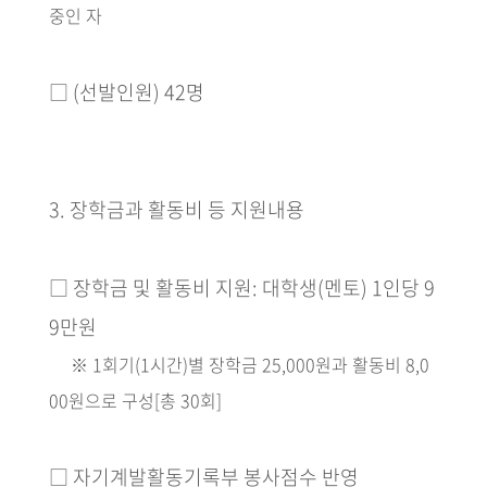
중인 자
□
(
선발인원
) 42
명
3.
장학금과 활동비 등 지원내용
□
장학금 및 활동비 지원
:
대학생
(
멘토
) 1
인당
9
9
만원
※
1
회기
(1
시간
)
별 장학금
25,000
원과 활동비
8,0
00
원으로 구성
[
총
30
회
]
□
자기계발활동기록부 봉사점수 반영