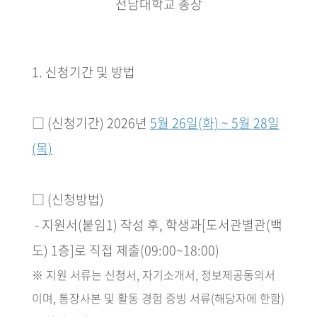
전남대학교 총장
1.
신청기간 및 방법
□
(
신청기간
) 2026
년
5
월 26일
(화)
~ 5
월
28
일
(목)
□
(
신청방법
)
­ -
지원서
(
붙임
1)
작성 후
,
학생과
[
도서관별관
(
백
도
) 1
층
]
로 직접 제출
(09:00~18:00)
※
지원 서류는 신청서
,
자기소개서
,
정보제공동의서
이며
,
통장사본 및 활동 경험 증빙 서류
(
해당자에 한함
)