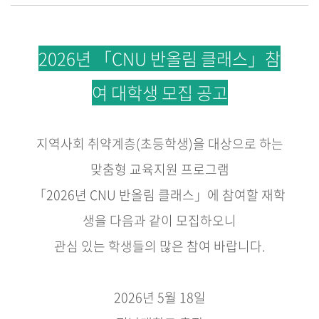
2026년 「CNU 반올림 클래스」참
여 대학생 모집 공고
지역사회 취약계층
(
초등학생
)
을 대상으로 하는
맞춤형 교육지원 프로그램
「
2026
년
CNU
반올림 클래스
」
에 참여할 재학
생을 다음과 같이 모집하오니
관심 있는 학생들의 많은 참여 바랍니다
.
2026
년
5
월
18
일