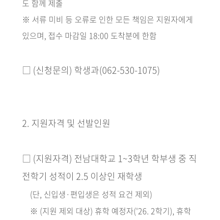
도 함께 제출
※
서류 미비 등 오류로 인한 모든 책임은 지원자에게
있으며
,
접수 마감일
18:00
도착분에 한함
□
(
신청문의
)
학생과
(062-530-1075)
2.
지원자격 및 선발인원
□
(
지원자격
)
전남대학교
1~3
학년 학부생 중 직
전학기 성적이
2.5
이상인 재학생
(
단
,
신입생
·
편입생은 성적 요건 제외
)
※
(
지원 제외 대상
)
휴학 예정자
('26. 2
학기
),
휴학