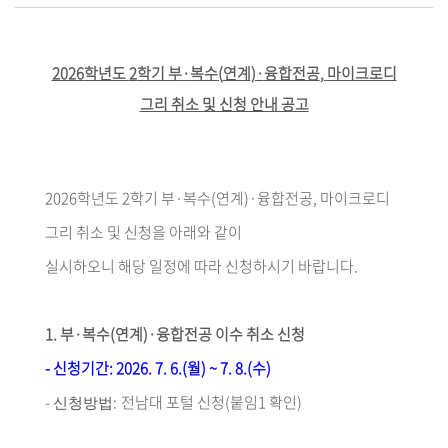
2026
학년도
2
학기 부
·
복수
(
연계
)·
융합전공
,
마이크로디
그리 취소 및 신청 안내 공고
2026
학년도
2
학기 부
·
복수
(
연계
)·
융합전공
,
마이크로디
그리 취소 및 신청을 아래와 같이
실시하오니 해당 일정에 따라 신청하시기 바랍니다
.
1.
부
·
복수
(
연계
)·
융합전공 이수 취소 신청
-
신청기간
: 2026. 7. 6.(
월
) ~ 7. 8.(
수
)
-
:
전남대 포털 신청
(
붙임
1
확인
)
신청방법