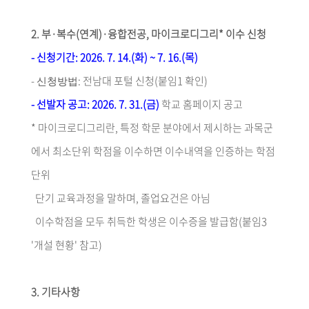
2.
부
·
복수
(
연계
)·
융합전공
,
마이크로디그리
*
이수 신청
-
신청기간
: 2026. 7. 14.(
화
) ~ 7. 16.(
목
)
-
:
전남대 포털 신청
(
붙임
1
확인
)
신청방법
-
선발자 공고
: 2026. 7. 31.(
금
)
학교 홈페이지 공고
*
마이크로디그리란
,
특정 학문 분야에서 제시하는 과목군
에서 최소단위 학점을 이수하면 이수내역을 인증하는 학점
단위
단기 교육과정을 말하며
,
졸업요건은 아님
이수학점을 모두 취득한 학생은 이수증을 발급함
(
붙임
3
'
개설 현황
'
참고
)
3.
기타사항