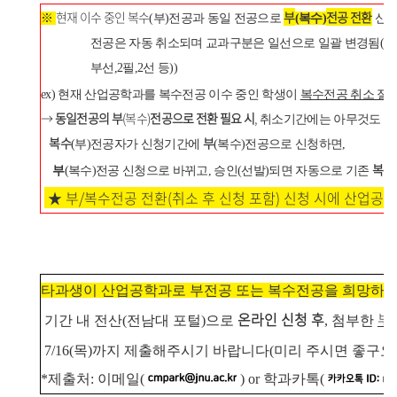
현재 이수 중인 복수
부
전공 전환
※
(
부
)
전공과 동일 전공으로
(
복수
)
신청
전공은 자동 취소되며 교과구분은 일선으로 일괄 변경됨(
학
부선,2필,2선 등))
ex)
현재 산업공학과를 복수전공 이수 중인 학생이
복수전공 취소 절
→
동일전공의 부
(복수)
전공으로 전환 필요 시
,
취소기간에는 아무것도 하
복수
부
(부)전공자가 신청기간에
(복수)전공으로 신청하면,
복수
부
(복수)전공 신청으로 바뀌고, 승인(선발)되면 자동으로 기존
★ 부/복수전공 전환(취소 후 신청 포함) 신청 시에 산업공
타과생이 산업공학과로 부전공 또는 복수전공을 희망하실
온라인 신청 후
부
기간 내 전산(전남대 포털)으로
, 첨부한
7/16(목)까지 제출해주시기 바랍니다(미리 주시면 좋구요
*제출처: 이메일(
) or
학과카톡(