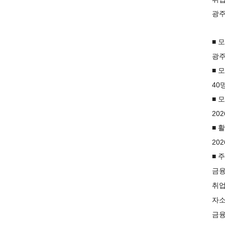
광주
■ 
광주
■ 
40
■ 
202
■ 
2026
■ 
금융
취업
자소
금융