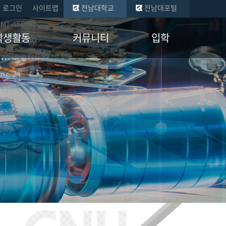
로그인
사이트맵
전남대학교
전남대포털
학생활동
커뮤니티
입학
현황
공지사항
학부
금 수혜현황
학과 뉴스
일반대학원
교류 현황
자유게시판
산업대학원
증 멘토
자료실
회
임