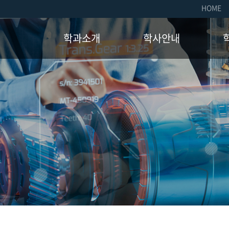
HOME
학과소개
학사안내
학과소개
교육과정
취업
인사말
졸업요건
장학
연혁
장학제도
국제
교수진
학사일정
자격
오시는길
학생
소모