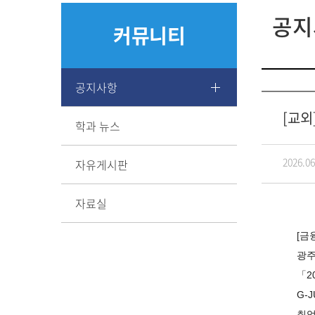
공지
커뮤니티
공지사항
[교외
학과 뉴스
2026.06
자유게시판
자료실
[금
광주
「2
G-
취업