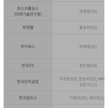
포스코홀딩스
박경범(10)
(미래기술연구원)
피엔텔
황승연(02)
하이옥스
박재중(02)
한국ITS
정인철(04)
이창준(03), 한승우(03), 배태용
한국단자공업
강문구(11)
한국알프스
이웅비(00), 채수빈(12)