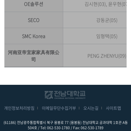
OE솔루션
김시현(03), 윤우현(07)
SECO
강동균(05)
SMC Korea
임형택(05)
河南亚帝宜家家具有限公
PENG ZHENYU(09)
司
개인정보처리방침
이메일무단수집거부
오시는길
사이트맵
(61186) 전남광주통합특별시 북구 용봉로 77 (용봉동) 전남대학교 공과대학 1호관 A동
504호 / Tel: 062-530-1780 / Fax: 062-530-1789