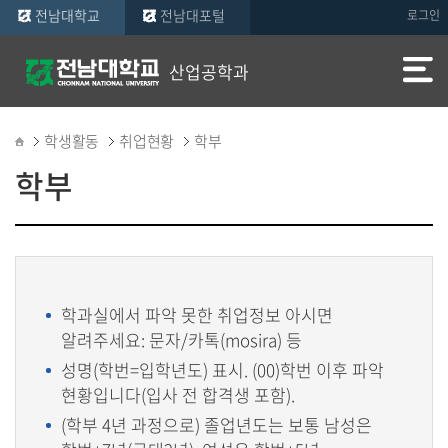
전남대학교
전남대포털
로그인
산업공학과
학생활동
취업현황
학부
학부
학과실에서 파악 못한 취업정보 아시면
알려주세요: 문자/카톡(mosira) 등
성명(학번=입학년도) 표시. (00)학번 이후 파악
현황입니다(입사 전 합격생 포함).
(학부 4년 과정으로) 졸업년도는 보통 남성은