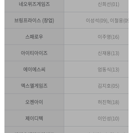
네오위즈게임즈
신희선(01)
브링프라이스
(창업)
이성석(09), 이철웅(09)
스패로우
이주영(16)
아이티아이즈
신재용(13)
에이에스씨
엄동식(13)
엑스엘게임즈
김지호(05)
오젠아이
허진혁(18)
제이디텍
이인성(10)