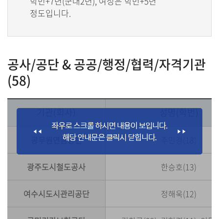
학번+7년(군대2년), 여성은 학번+5년
정도입니다.
공사/공단 & 공공/행정/협력/자격기관
(58)
기관(회사)
성명(학번)
공무원연금공단
주민경(18)
광주도시철도공사
한승호(13)
여수시도시관리공단
정해욱(12)