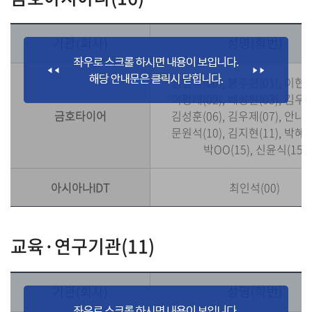
기관(회사)
성명(학번)
김민석(00), 봉주현(01), 이현창
이평태(02), 배성원(03), 김우석
금호타이어
김성훈(06), 김우제(07), 안나래
문원석(10), 김지현(11), 박혜강
박OO(15), 신윤식(15)
아시아나IDT
최인석(00)
교육·연구기관(11)
기관(회사)
성명(학번)