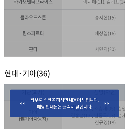
카카오엔터프라이즈
이지혜(11), 김기표(14)
클라우드스톤
송지현(15)
팀스파르타
채상엽(16)
핀다
서민지(20)
현대·기아(36)
기관(회사)
성명(학번)
서진우(00), 조충재(05), 김영현
기아
김홍철(13), 남동국(13), 설재현
(舊기아자동차)
진규영(18)