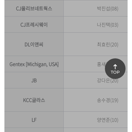
CJ올리브네트웍스
박진섭(08)
CJ프레시웨이
나진택(03)
DL이앤씨
최효린(20)
Gentex [Michigan, USA]
홍새롬(05)
TOP
JB
강다은(20)
KCC글라스
송수경(19)
LF
양연준(10)