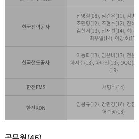
신영철(08), 심건우(11), 김병우
조민형(12), 조현수(12), 진하연
한국전력공사
김현서(13), 신재선(14), 최다희
최우일(14), 이창호(17)
이동화(13), 임은비(13), 전은진
한국철도공사
하지수(13), 하태진(13), OOO(1
(19)
한전FMS
서형석(14)
임봉규(12), 강민경(16), 강진구
한전KDN
허수영(18)
공무원(46)