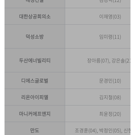
대한상공회의소
이재영(03)
덕성소방
임미령(11)
두산에너빌리티
장아름(07), 강은솔(21)
디에스글로벌
문경민(10)
리온아이피엘
김지철(08)
마니커에프앤지
최윤정(20)
만도
조경훈(04), 박정인(05), 신현주