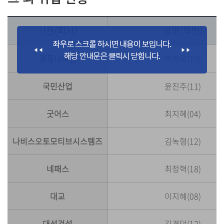
기관(회사)
성명(학번)
경동나비엔
박화목(10)
국민산업
윤진주(11)
굿어스
최지혜(04)
나비스오토모티브시스템즈
김녹형(12)
네패스
최정혁(18)
대교
이지혜(08)
대성건설
김경덕(12)