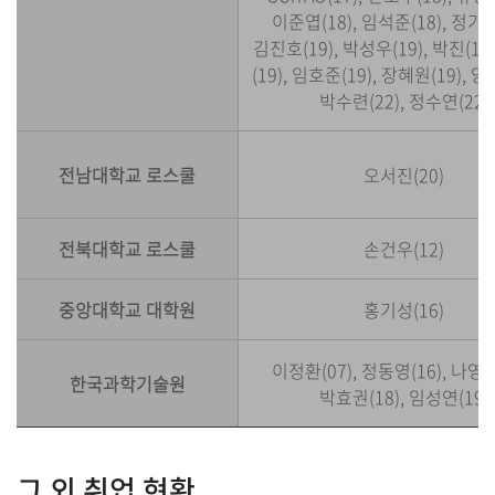
이준엽(18), 임석준(18), 정기섭
김진호(19), 박성우(19), 박진(19
(19), 임호준(19), 장혜원(19), 양
박수련(22), 정수연(22)
전남대학교 로스쿨
오서진(20)
전북대학교 로스쿨
손건우(12)
중앙대학교 대학원
홍기성(16)
이정환(07), 정동영(16), 나영주
한국과학기술원
박효권(18), 임성연(19)
그 외 취업 현황