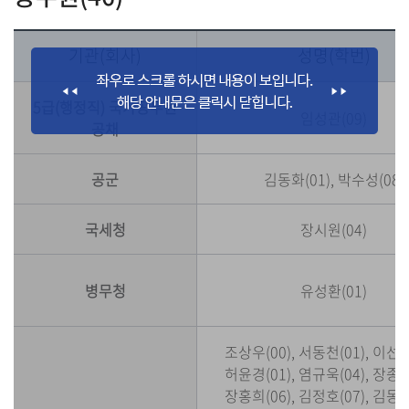
기관(회사)
성명(학번)
5급(행정직) 국가공무원
임성관(09)
공채
공군
김동화(01), 박수성(08)
국세청
장시원(04)
병무청
유성환(01)
조상우(00), 서동천(01), 이선국
허윤경(01), 염규욱(04), 장종채
장홍희(06), 김정호(07), 김동완