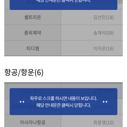
녹십자
이범석(08), 남주현(09)
셀트리온
김선민(18)
중외제약
송재석(09)
티디엠
이지은(16)
항공/항운(6)
기관(회사)
성명(학번)
광양항만항운노동조합
장지웅(08)
아시아나항공
최윤영(10)