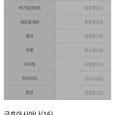
버거킹(BKR)
임주영(01)
세븐일레븐
윤동환(03)
컬리
김성호(15)
쿠팡
윤소정(19)
피자헛
조명훈(11)
하이마트
김남규(03)
한진
김강민(12)
금호아시아나(16)