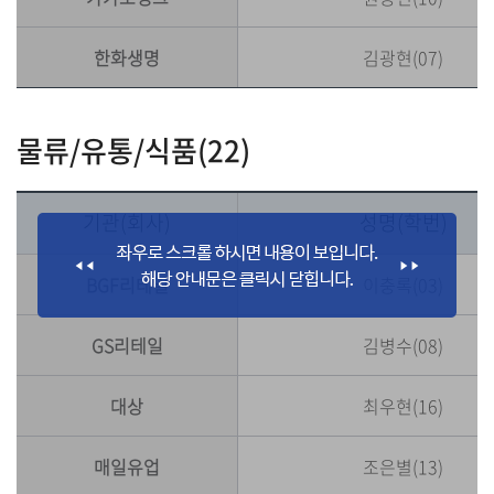
한화생명
김광현(07)
물류/유통/식품(22)
기관(회사)
성명(학번)
BGF리테일
이충록(03)
GS리테일
김병수(08)
대상
최우현(16)
매일유업
조은별(13)