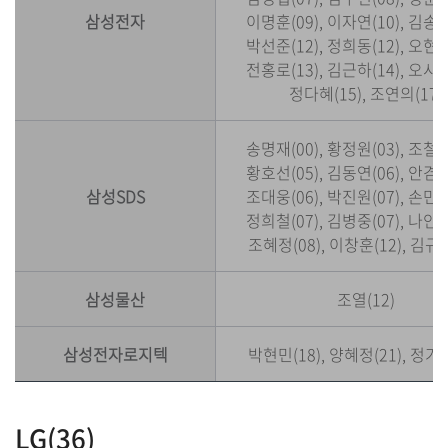
삼성전자
이명훈(09), 이자연(10), 김송현
박선준(12), 정희동(12), 오현우
전홍로(13), 김근하(14), 오시훈
정다혜(15), 조연의(17)
송명재(00), 황정원(03), 조철연
황호선(05), 김동연(06), 안겸손
삼성SDS
조대웅(06), 박진원(07), 손민국
정희철(07), 김병중(07), 나인경
조혜정(08), 이창훈(12), 김규정
삼성물산
조열(12)
삼성전자로지텍
박현민(18), 양혜정(21), 정가은
LG(36)