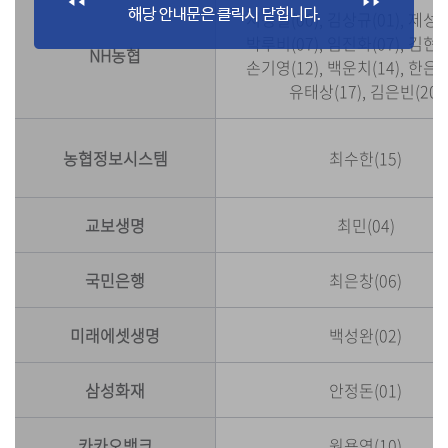
서평일(00), 김상규(01), 제성모
박루비(07), 임진화(07), 김현석
NH농협
손기영(12), 백운치(14), 한은비
유태상(17), 김은빈(20)
농협정보시스템
최수한(15)
교보생명
최민(04)
국민은행
최은창(06)
미래에셋생명
백성완(02)
삼성화재
안정돈(01)
카카오뱅크
원용연(10)