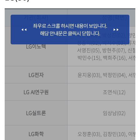
기관(회사)
성명(학번)
박민환(02), 박성진(02), 양민섭
정종익(02), 박지수(03), 류재형
LG이노텍
서영진(05), 방현주(07), 신철우
박민수(15), 백희주(16), 서현준
LG전자
윤지웅(03), 박정민(04), 서민선
LG AI연구원
조연식(12)
LG실트론
임상남(02)
LG화학
오정훈(03), 김창민(10), 이범준