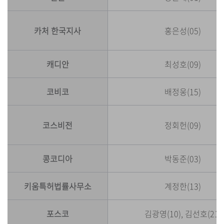
카처 한국지사
홍은성(05)
캐디안
최성호(09)
코비코
배정웅(15)
코스비전
정회헌(09)
콩코디아
박동준(03)
키움특허법률사무소
계정한(13)
포스코
김광영(10), 김선호(21)