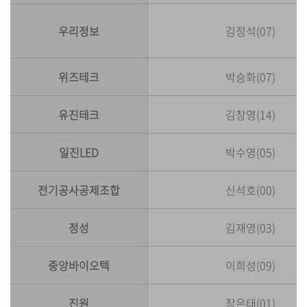
우리정보
김정석(07)
위즈테크
박승화(07)
유진테크
김창영(14)
일진LED
박수영(05)
전기공사공제조합
신석호(00)
정성
김재영(03)
중앙바이오텍
이희성(09)
진원
장은태(01)