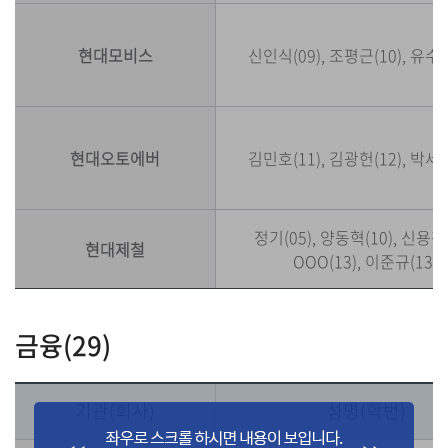
현대모비스
신인식(09), 조평근(10), 유수지
현대오토에버
김민호(11), 김광헌(12), 박세호
정기(05), 양동혁(10), 신용창(
현대제철
OOO(13), 이준규(13)
금융(29)
기관(회사)
성명(학번)