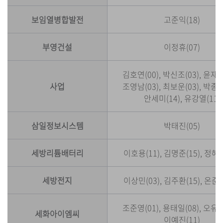
보임열병합발전
고준익(18)
부영건설
이정휴(07)
김호연(00), 박신조(03), 윤재만
사업
조영남(03), 최보운(03), 박종태
안세미(14), 유강열(11)
삼일정보시스템
박태진(05)
세방리튬배터리
이호용(11), 김명준(15), 정혜정
세방전지
이상민(03), 김주환(15), 온준호
조준영(01), 용태일(08), 오유경
세화아이엠씨
이예진(11)