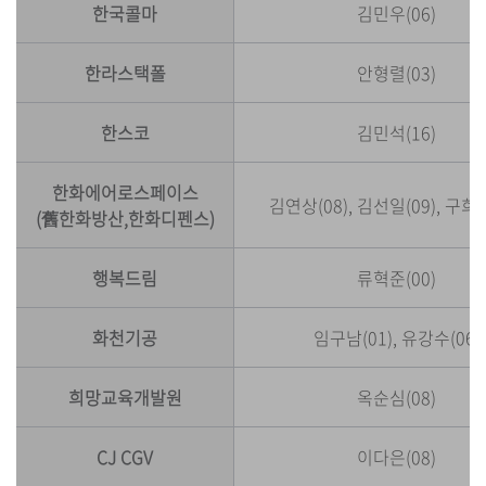
한국콜마
김민우(06)
한라스택폴
안형렬(03)
한스코
김민석(16)
한화에어로스페이스
김연상(08), 김선일(09), 구희녕
(舊한화방산,한화디펜스)
행복드림
류혁준(00)
화천기공
임구남(01), 유강수(06)
희망교육개발원
옥순심(08)
CJ CGV
이다은(08)