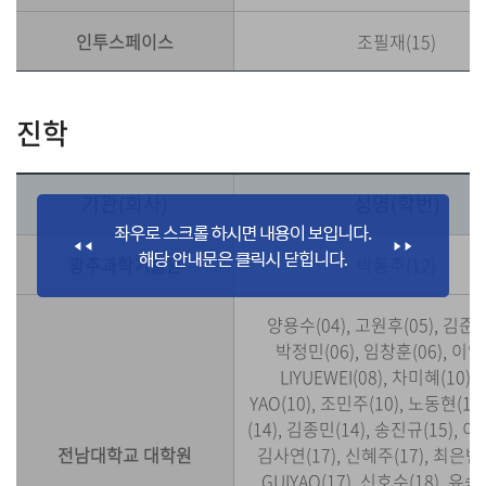
인투스페이스
조필재(15)
진학
기관(회사)
성명(학번)
광주과학기술원
박동주(12)
양용수(04), 고원후(05), 김준석
박정민(06), 임창훈(06), 이암(
LIYUEWEI(08), 차미혜(10),
YAO(10), 조민주(10), 노동현(13
(14), 김종민(14), 송진규(15), 이
전남대학교 대학원
김사연(17), 신혜주(17), 최은빈(1
GUIYAO(17), 신호수(18), 유승현