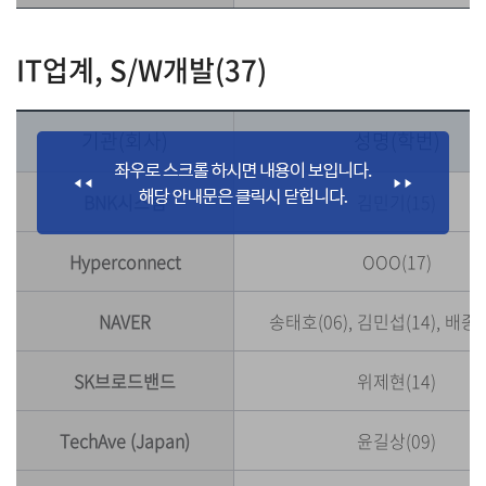
IT업계, S/W개발(37)
기관(회사)
성명(학번)
BNK시스템
김민기(15)
Hyperconnect
OOO(17)
NAVER
송태호(06), 김민섭(14), 배종진
SK브로드밴드
위제현(14)
TechAve (Japan)
윤길상(09)