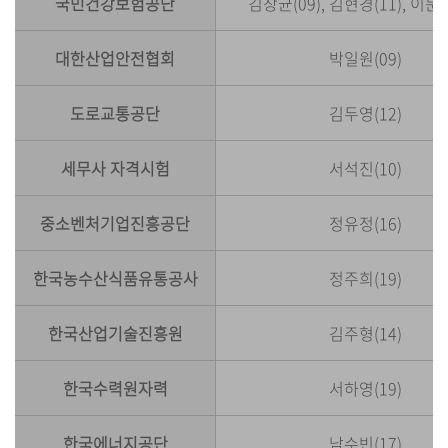
국민건강보험공단
김창균(09), 김현경(11), 이문규
대한산업안전협회
박일원(09)
도로교통공단
김두영(12)
세무사 자격시험
서석진(10)
중소벤처기업진흥공단
정유정(16)
한국농수산식품유통공사
정주희(19)
한국산업기술진흥원
김주형(14)
한국수력원자력
서하영(19)
한국에너지공단
남수빈(17)