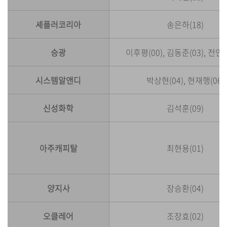
셰플러코리아
송은하(18)
승광
이후평(00), 김동준(03), 전연상
시스템알앤디
박상현(04), 현재행(06)
신성화학
김석훈(09)
아주캐피탈
최현용(01)
양지사
장승환(04)
오클레어
조장효(02)