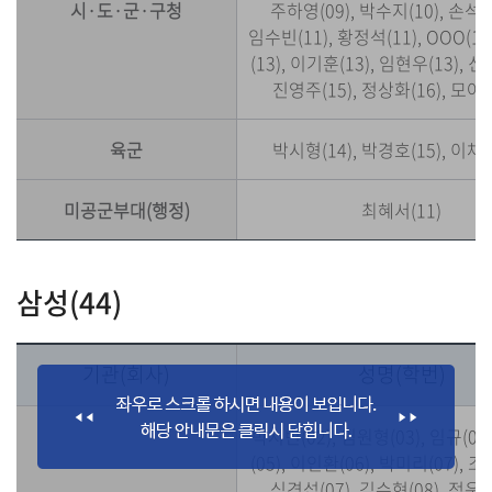
시·도·군·구청
주하영(09), 박수지(10), 손석주
임수빈(11), 황정석(11), OOO(1
(13), 이기훈(13), 임현우(13), 신
진영주(15), 정상화(16), 모아현
육군
박시형(14), 박경호(15), 이채린
미공군부대(행정)
최혜서(11)
삼성(44)
기관(회사)
성명(학번)
박시빈(02), 임원형(03), 임규(04
(05), 이인환(06), 박미리(07), 조
심경섭(07), 김수현(08), 정운형