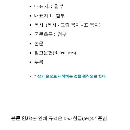
내표지I :
첨부
내표지II :
첨부
목차 (목차 - 그림 목차 - 표 목차)
국문초록 :
첨부
본문
참고문헌(References)
부록
* 상기 순으로 제책하는 것을 원칙으로 한다.
본문 인쇄
(본 인쇄 규격은 아래한글(hwp)기준임