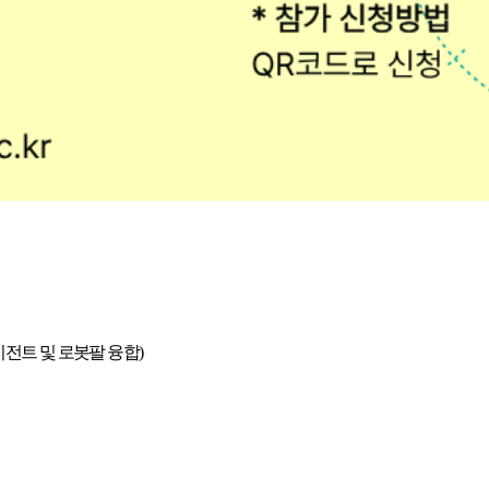
전트 및 로봇팔 융합
)