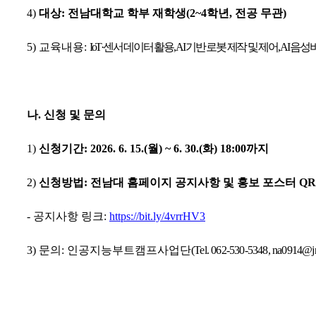
4
)
대상
:
전남대학교 학부 재학생
(2~4
학년
,
전공 무관
)
5
)
교육내용
:
IoT·
센서 데이터 활용
, AI
기반 로봇 제작 및 제어
, AI
음성
나
.
신청 및 문의
1)
신청기간
:
2026. 6. 15.(
월
) ~ 6. 30.(
화
) 18:00
까지
2)
신청방법
:
전남대 홈페이지 공지사항 및 홍보 포스터
Q
-
공지사항 링크
:
https://bit.ly/4vrrHV3
3)
문의
:
인공지능부트캠프사업단
(Tel. 062-530-5348, na0914@jn