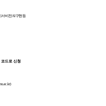
비서
·
비전
AI
구현 등
R
코드로 신청
u.ac.kr)