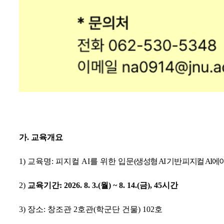
가
.
교육개요
1)
교육명
:
피지컬
AI
를 위한 입문
(
생성형
AI
기반 피지컬
AI
에이
2)
교육기간
:
2026. 8. 3.(
월
) ~ 8. 14.(
금
), 45
시간
3)
장소
:
창조관
2
호관
(
학군단 건물
) 102
호