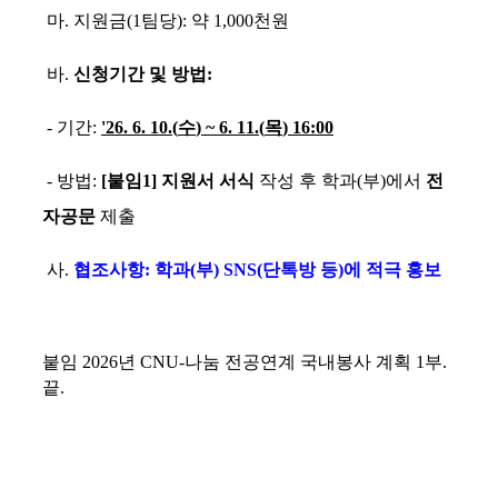
마
.
지원금
(1
팀당
):
약
1,000
천원
바
.
신청기간 및 방법
:
-
기간
:
'26. 6. 10.(
수
) ~ 6. 11.(
목
) 16:00
-
방법
:
[
붙임
1]
지원서 서식
작성 후 학과
(
부
)
에서
전
자공문
제출
사
.
협조사항
:
학과
(
부
) SNS(
단톡방 등
)
에 적극 홍보
붙임
2026
년
CNU-
나눔 전공연계 국내봉사 계획
1
부
.
끝
.