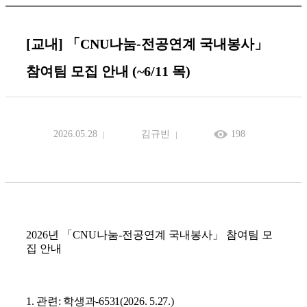
[교내] 「CNU나눔-전공연계 국내봉사」
참여팀 모집 안내 (~6/11 목)
2026.05.28
김규빈
198
2026
년
「
CNU
나눔
-
전공연계 국내봉사
」
참여팀 모
집 안내
1.
관련
:
학생과
-6531(2026. 5.27.)