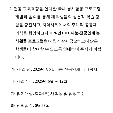
2.
전공 교육과정을 연계한 국내 봉사활동 프로그램
개발과 참여를 통해 재학생들의 실천적
학습 경
험을 증진하고
,
지역사회에서의 주체적 공동체
의식을 함양하고자
2026
년
CNU
나눔
-
전공연계 봉
사활동 프로그램
을 다음과 같이 공모하오니 많은
학생들이
참여할 수 있도록 안내하여 주시기 바랍
니다
.
가
.
사 업 명
: 2026
년
CNU
나눔
-
전공연계 국내봉사
나
.
사업기간
: 2026
년
6
월
∼
12
월
다
.
참여대상
:
학과
(
부
)
재학생 및 담당교수
라
.
선발팀수
: 6
팀 내외