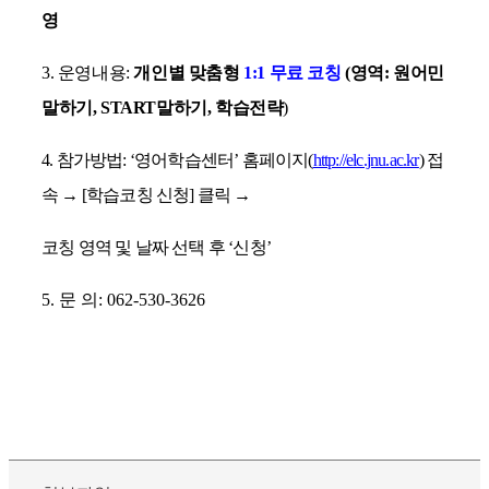
영
3.
운영내용
:
개인별 맞춤형
1:1
무료 코칭
(
영역
:
원어민
말하기
, START
말하기
,
학습전략
)
4.
참가방법
: ‘
영어학습센터
’
홈페이지
(
http://elc.jnu.ac.kr
)
접
속
→
[
학습코칭 신청
]
클릭
→
코칭 영역 및 날짜 선택 후
‘
신청
’
5.
문 의
: 062-530-3626